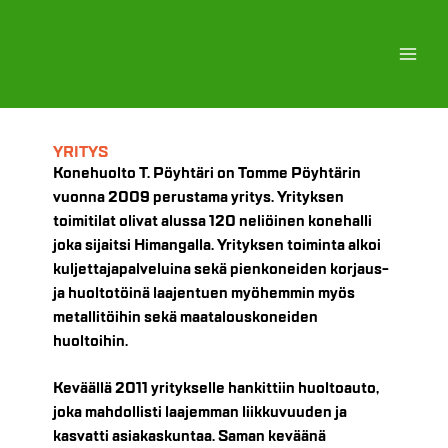
Siirry
sisältöön
YRITYS
Konehuolto T. Pöyhtäri on Tomme Pöyhtärin
vuonna 2009 perustama yritys. Yrityksen
toimitilat olivat alussa 120 neliöinen konehalli
joka sijaitsi Himangalla. Yrityksen toiminta alkoi
kuljettajapalveluina sekä pienkoneiden korjaus-
ja huoltotöinä laajentuen myöhemmin myös
metallitöihin sekä maatalouskoneiden
huoltoihin.
Keväällä 2011 yritykselle hankittiin huoltoauto,
joka mahdollisti laajemman liikkuvuuden ja
kasvatti asiakaskuntaa. Saman keväänä