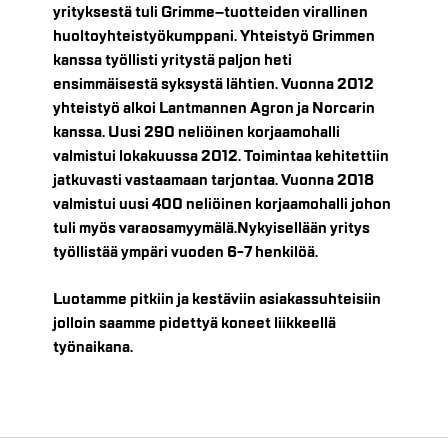
yrityksestä tuli Grimme–tuotteiden virallinen
huoltoyhteistyökumppani. Yhteistyö Grimmen
kanssa työllisti yritystä paljon heti
ensimmäisestä syksystä lähtien. Vuonna 2012
yhteistyö alkoi Lantmannen Agron ja Norcarin
kanssa. Uusi 290 neliöinen korjaamohalli
valmistui lokakuussa 2012. Toimintaa kehitettiin
jatkuvasti vastaamaan tarjontaa. Vuonna 2018
valmistui uusi 400 neliöinen korjaamohalli johon
tuli myös varaosamyymälä.Nykyisellään yritys
työllistää ympäri vuoden 6-7 henkilöä.
Luotamme pitkiin ja kestäviin asiakassuhteisiin
jolloin saamme pidettyä koneet liikkeellä
työnaikana.