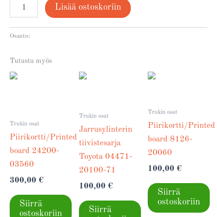
Lisää ostoskoriin
Osasto:
Trukin osat
Tutustu myös
Trukin osat
Trukin osat
Trukin osat
Piirikortti/Printed
Jarrusylinterin
Piirikortti/Printed
board 8126-
tiivistesarja
board 24200-
20060
Toyota 04471-
03560
100,00
€
20100-71
300,00
€
100,00
€
Siirrä
ostoskoriin
Siirrä
Siirrä
ostoskoriin