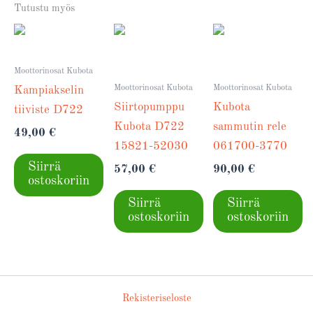
Tutustu myös
Moottorinosat Kubota
Moottorinosat Kubota
Moottorinosat Kubota
Kampiakselin
Siirtopumppu
Kubota
tiiviste D722
Kubota D722
sammutin rele
49,00
€
15821-52030
061700-3770
Siirrä
57,00
€
90,00
€
ostoskoriin
Siirrä
Siirrä
ostoskoriin
ostoskoriin
Rekisteriseloste