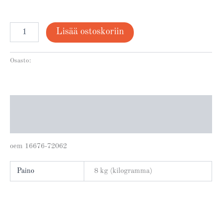
Lisää ostoskoriin
Osasto:
Moottorinosat Kubota
Kuvaus
Lisätiedot
oem 16676-72062
Paino
8 kg (kilogramma)